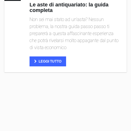
Le aste di antiquariato: la guida
completa
Non sei mai stato ad un'asta? Nessun
problema, la nostra guida passo passo ti
preparerà a questa affascinante esperienza
che potrà rivelarsi molto appagante dal punto
di vista economico
LEGGI TUTTO